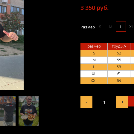
3 350 руб.
Размер
S
M
L
XL
размер
грудь A
S
52
M
55
L
58
XL
61
XXL
64
-
+