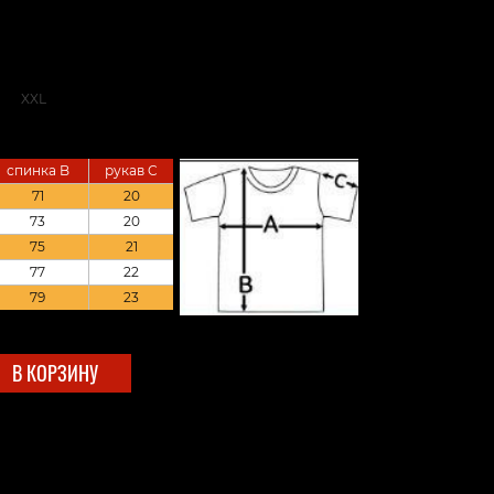
XXL
спинка B
рукав C
71
20
73
20
75
21
77
22
79
23
В КОРЗИНУ